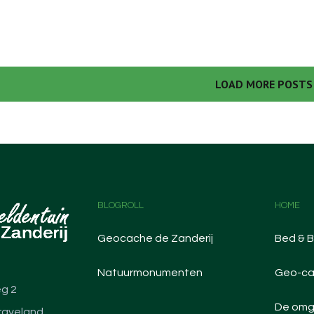
LOAD MORE POSTS
BLOGROLL
HOME
Geocache de Zanderij
Bed & B
Natuurmonumenten
Geo-ca
g 2
De omg
raveland.