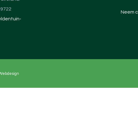
49722
Neem c
ldentuin-
 Webdesign