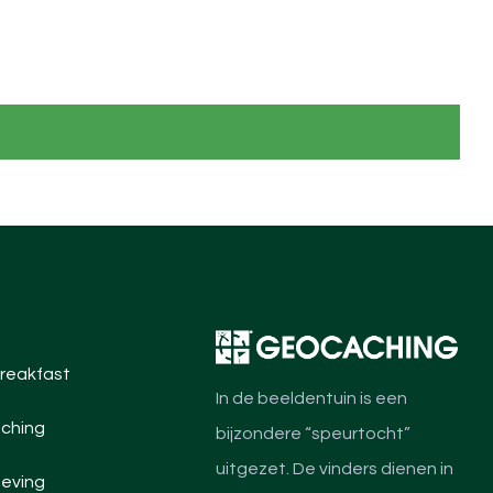
reakfast
In de beeldentuin is een
ching
bijzondere “speurtocht”
uitgezet. De vinders dienen in
eving