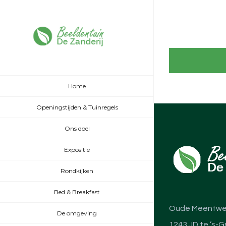
Home
Openingstijden & Tuinregels
Ons doel
Expositie
Rondkijken
Bed & Breakfast
Oude Meentwe
De omgeving
1243 JD te ’s-G