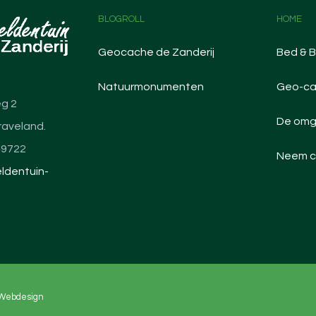
BLOGROLL
HOME
Geocache de Zanderij
Bed & B
Natuurmonumenten
Geo-ca
g 2
De omg
raveland.
49722
Neem c
ldentuin-
 Webdesign