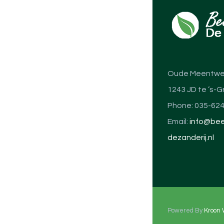
Oude Meentwe
1243 JD te ’s-G
Phone: 035-62
Email:
info@bee
dezanderij.nl
Powered By
Kroon